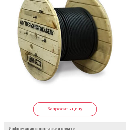
Кабели силовые с пластмассовой изоляцией в
холодостойком исполнении на напряжение до 1 КВ
Кабели силовые с изоляцией из сшитого
полиэтилена на напряжение до 20 КВ
Силовые кабели, не распространяющие горение, на
напряжение до 20 КВ
Кабели контрольные
Провода и кабели для электроустановок
Провода самонесущие изолированные и
защищенные для воздушных линий
электропередачи
Запросить цену
Провода неизолированные для воздушных линий
электропередачи
Информация о доставке и оплате