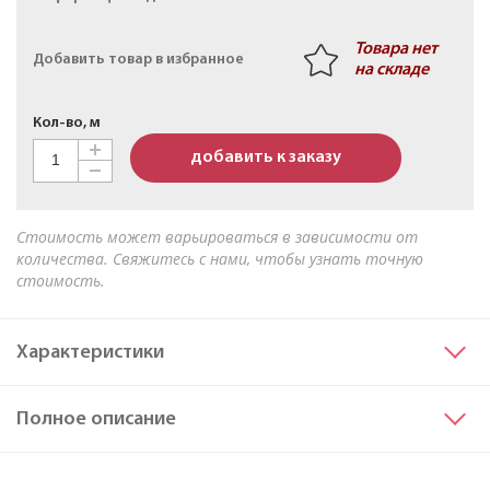
Кабель АПвБШв 3х50мк+1х25мк(N)-1 ТУ 16-705.499-
2010
Товара нет
Добавить товар в избранное
на складе
Кол-во, м
добавить к заказу
Стоимость может варьироваться в зависимости от
количества. Свяжитесь с нами, чтобы узнать точную
стоимость.
Характеристики
Сечение основных жил
630
Полное описание
Материал жилы
Алюминий
Исполнение жил
мк
Марка
АВБВнг(A)-LS