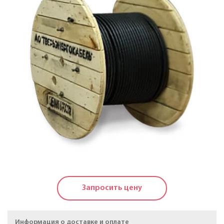
Кабели силовые с пластмассовой изоляцией в
холодостойком исполнении на напряжение до 1 КВ
Кабели силовые с изоляцией из сшитого
полиэтилена на напряжение до 20 КВ
Силовые кабели, не распространяющие горение, на
напряжение до 20 КВ
Кабели контрольные
Провода и кабели для электроустановок
Провода самонесущие изолированные и
защищенные для воздушных линий
электропередачи
Запросить цену
Провода неизолированные для воздушных линий
электропередачи
Информация о доставке и оплате