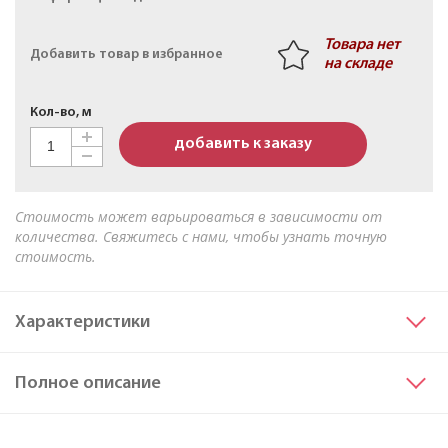
Кабель АПвБШв 3х50мк+1х25мк(N)-1 ТУ 16-705.499-
2010
Товара нет
Добавить товар в избранное
на складе
Кол-во, м
добавить к заказу
Стоимость может варьироваться в зависимости от
количества. Свяжитесь с нами, чтобы узнать точную
стоимость.
Характеристики
Сечение основных жил
35
Полное описание
Материал жилы
Алюминий
Исполнение жил
мк
Марка
АВБШв