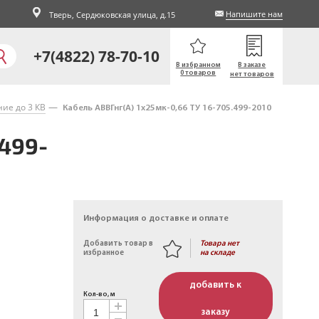
Напишите нам
Тверь,
Сердюковская улица, д.15
+7(4822) 78-70-10
В избранном
В заказе
0 товаров
нет товаров
ие до 3 КВ
Кабель АВВГнг(A) 1х25мк-0,66 ТУ 16-705.499-2010
.499-
Информация о доставке и оплате
Товара нет
Добавить товар в
на складе
избранное
добавить к
Кол-во, м
заказу