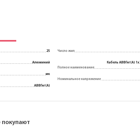
25
Число жил
Алюминий
Кабель АВВГнг(A) 1х
Полное наименование
мк
Номинальное напряжение
АВВГнг(A)
ё покупают