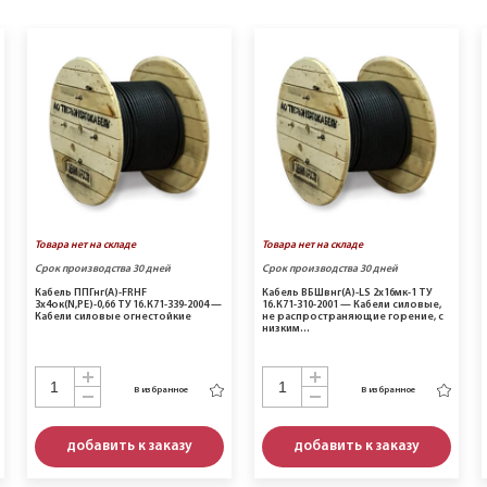
Товара нет на складе
Товара нет на складе
Срок производства 30 дней
Срок производства 30 дней
Кабель ППГнг(A)-FRHF
Кабель ВБШвнг(A)-LS 2х16мк-1 ТУ
3х4ок(N,PE)-0,66 ТУ 16.К71-339-2004 —
16.К71-310-2001 — Кабели силовые,
Кабели силовые огнестойкие
не распространяющие горение, с
низким…
В избранное
В избранное
добавить к заказу
добавить к заказу