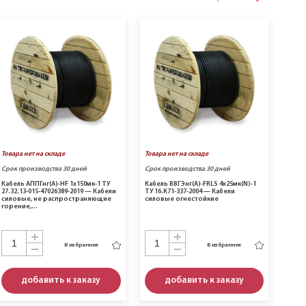
Товара нет на складе
Товара нет на складе
Товар
Срок производства 30 дней
Срок производства 30 дней
Срок 
Кабель АППГнг(A)-HF 1х150мк-1 ТУ
Кабель ВВГЭнг(A)-FRLS 4х25мк(N)-1
Кабел
27.32.13-015-47026389-2019 — Кабели
ТУ 16.К71-337-2004 — Кабели
27.32
силовые, не распространяющие
силовые огнестойкие
сило
горение,…
горе
В избранное
В избранное
добавить к заказу
добавить к заказу