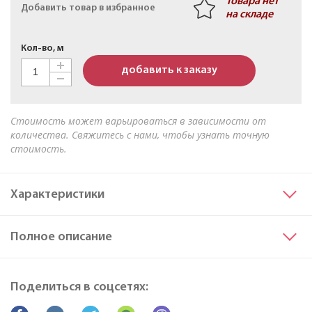
Товара нет
Добавить товар в избранное
на складе
Кабель АПвБШв 3х50мк+1х25мк(N)-1 ТУ 16-705.499-
2010
Кол-во, м
добавить к заказу
Стоимость может варьироваться в зависимости от
количества. Свяжитесь с нами, чтобы узнать точную
стоимость.
Характеристики
Сечение основных жил
4
Полное описание
Материал жилы
Медь
Исполнение жил
ок
Марка
ППГнг(A)-FRHF
Поделиться в соцсетях:
Все характеристики