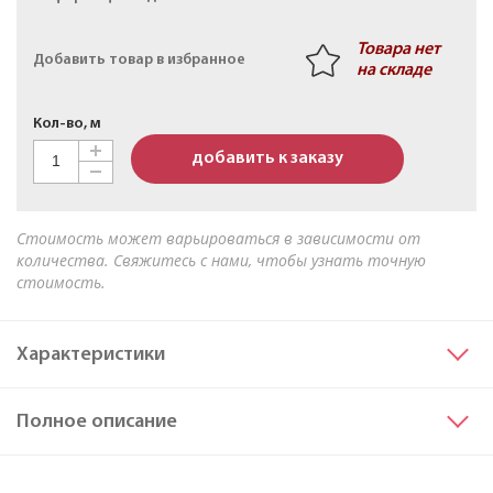
Кабель АПвБШв 3х50мк+1х25мк(N)-1 ТУ 16-705.499-
2010
Товара нет
Добавить товар в избранное
на складе
Кол-во, м
добавить к заказу
Стоимость может варьироваться в зависимости от
количества. Свяжитесь с нами, чтобы узнать точную
стоимость.
Характеристики
Сечение основных жил
95
Полное описание
Материал жилы
Алюминий
Марка
СИП-2
Все характеристики