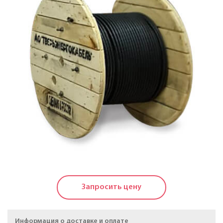
Кабели силовые с пластмассовой изоляцией в
холодостойком исполнении на напряжение до 1 КВ
Кабели силовые с изоляцией из сшитого
полиэтилена на напряжение до 20 КВ
Силовые кабели, не распространяющие горение, на
напряжение до 20 КВ
Кабели контрольные
Провода и кабели для электроустановок
Провода самонесущие изолированные и
защищенные для воздушных линий
электропередачи
Запросить цену
Провода неизолированные для воздушных линий
электропередачи
Информация о доставке и оплате