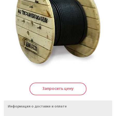
Кабели силовые с пластмассовой изоляцией в
холодостойком исполнении на напряжение до 1 КВ
Кабели силовые с изоляцией из сшитого
полиэтилена на напряжение до 20 КВ
Силовые кабели, не распространяющие горение, на
напряжение до 20 КВ
Кабели контрольные
Провода и кабели для электроустановок
Провода самонесущие изолированные и
защищенные для воздушных линий
Запросить цену
электропередачи
Провода неизолированные для воздушных линий
Информация о доставке и оплате
электропередачи