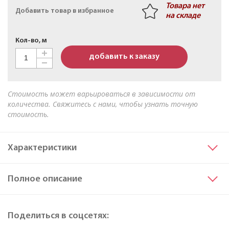
Товара нет
Добавить товар в избранное
Кабель АПвБШв 3х50мк+1х25мк(N)-1 ТУ 16-705.499-
на складе
2010
Кол-во, м
добавить к заказу
Стоимость может варьироваться в зависимости от
количества. Свяжитесь с нами, чтобы узнать точную
стоимость.
Характеристики
Сечение основных жил
240
Полное описание
Материал жилы
Алюминий
Марка
А
Все характеристики
Поделиться в соцсетях: