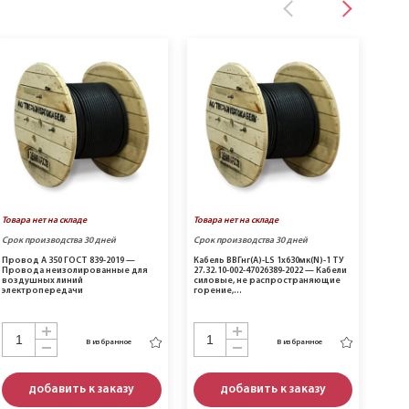
Товара нет на складе
Товара нет на складе
Товар
Срок производства 30 дней
Срок производства 30 дней
Срок 
Провод А 350 ГОСТ 839-2019 —
Кабель ВВГнг(A)-LS 1х630мк(N)-1 ТУ
Кабел
Провода неизолированные для
27.32.10-002-47026389-2022 — Кабели
ТУ 16
воздушных линий
силовые, не распространяющие
кабе
электропередачи
горение,…
горе
В избранное
В избранное
добавить к заказу
добавить к заказу