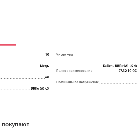
10
Число жил
Медь
Кабель ВВГнг(A)-LS 4
Полное наименование
27.32.10-00
ок
Номинальное напряжение
ВВГнг(A)-LS
ё покупают