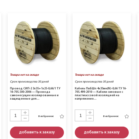
Товара нет на складе
Товара нет на складе
Срок производства 30 дней
Срок производства 30 дней
Провод СИП-2 3х35+1х25-0,66/1 ТУ
Кабель ПвБШп 4х35мк(N)-0,66 ТУ 16-
16-705.500-2006 — Провода
705.499-2010 — Кабели силовые с
самонесущие изолированные и
пластмассовой изоляцией на
защищенные для…
напряжение…
В избранное
В избранное
добавить к заказу
добавить к заказу