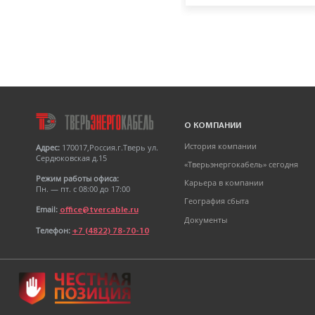
Кабель АПвБШв
3х50мк+1х25мк(N)-1 ТУ 16-
705.499-2010
О КОМПАНИИ
История компании
Адрес:
170017,Россия.г.Тверь ул.
Сердюковская д.15
«Тверьэнергокабель» сегодня
Режим работы офиса:
Карьера в компании
Пн. — пт. с 08:00 до 17:00
География сбыта
Email:
office@tvercable.ru
Документы
Телефон:
+7 (4822) 78-70-10