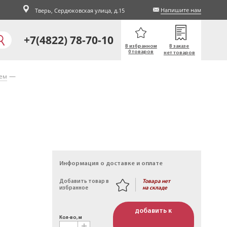
Напишите нам
Тверь,
Сердюковская улица, д.15
+7(4822) 78-70-10
В избранном
В заказе
0 товаров
нет товаров
ием
Информация о доставке и оплате
Товара нет
Добавить товар в
на складе
избранное
добавить к
Кол-во, м