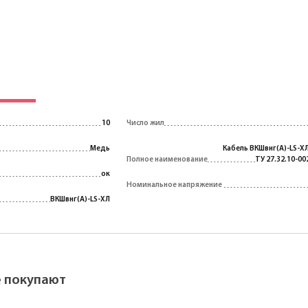
10
Число жил
Медь
Кабель ВКШвнг(A)-LS-ХЛ
Полное наименование
ТУ 27.32.10-00
ок
Номинальное напряжение
ВКШвнг(A)-LS-ХЛ
ё покупают