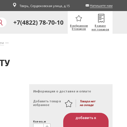
Напишите нам
Тверь,
Сердюковская улица, д.15
+7(4822) 78-70-10
В избранном
В заказе
0 товаров
нет товаров
ием
 ТУ
Информация о доставке и оплате
Товара нет
Добавить товар в
на складе
избранное
добавить к
Кол-во, м