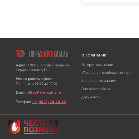
Кабель АПвБШв
3х50мк+1х25мк(N)-1 ТУ 16-
705.499-2010
О КОМПАНИИ
История компании
Адрес:
170017,Россия.г.Тверь ул.
Сердюковская д.15
«Тверьэнергокабель» сегодня
Режим работы офиса:
Карьера в компании
Пн. — пт. с 08:00 до 17:00
География сбыта
Email:
office@tvercable.ru
Документы
Телефон:
+7 (4822) 78-70-10