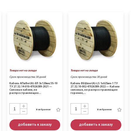
Товара нет на складе
Товара нет на складе
Срок производства 30 дней
Срок производства 30 дней
Кабель АПвВнг(A)-ХЛ 3х120мк/35-10
Кабель ВБШвнг(A)-LS 1х625мк-1 ТУ
ТУ 27.32.14-010-47026389-2021 —
27.32.10-002-47026389-2022 — Кабели
Силовые кабели, не
силовые, не распространяющие
распространяющие…
горение,…
В избранное
В избранное
добавить к заказу
добавить к заказу