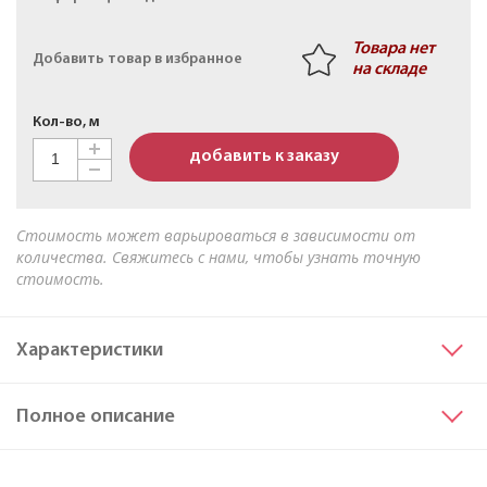
Кабель АПвБШв 3х50мк+1х25мк(N)-1 ТУ 16-705.499-
2010
Товара нет
Добавить товар в избранное
на складе
Кол-во, м
добавить к заказу
Стоимость может варьироваться в зависимости от
количества. Свяжитесь с нами, чтобы узнать точную
стоимость.
Характеристики
Сечение основных жил
185
Полное описание
Материал жилы
Медь
Исполнение жил
мк
...
Читать далее
Барабан № 22а;Медь;76,2:Кабель ПвПуг 3х185мк/70-10 ТУ 16.К71-335-2004
Марка
ПвПуг