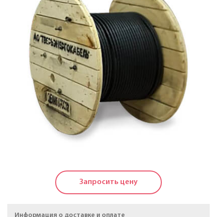
Кабели силовые с пластмассовой изоляцией в
холодостойком исполнении на напряжение до 1 КВ
Кабели силовые с изоляцией из сшитого
полиэтилена на напряжение до 20 КВ
Силовые кабели, не распространяющие горение, на
напряжение до 20 КВ
Кабели контрольные
Провода и кабели для электроустановок
Провода самонесущие изолированные и
защищенные для воздушных линий
электропередачи
Запросить цену
Провода неизолированные для воздушных линий
электропередачи
Информация о доставке и оплате